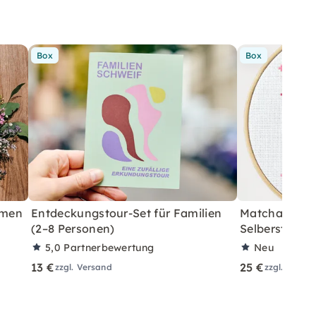
Box
Box
umen
Entdeckungstour-Set für Familien
Matcha Kreuz
(2–8 Personen)
Selbersticken
5,0
Partnerbewertung
Neu
13 €
25 €
zzgl. Versand
zzgl. Versa