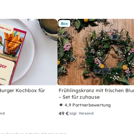
Box
 Burger Kochbox für
Frühlingskranz mit frischen Bl
– Set für zuhause
4,9
Partnerbewertung
49 €
and
zzgl. Versand