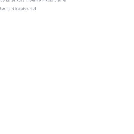
up Einzelkurs in Berlin-Nikolaiviertel
Berlin-Nikolaiviertel