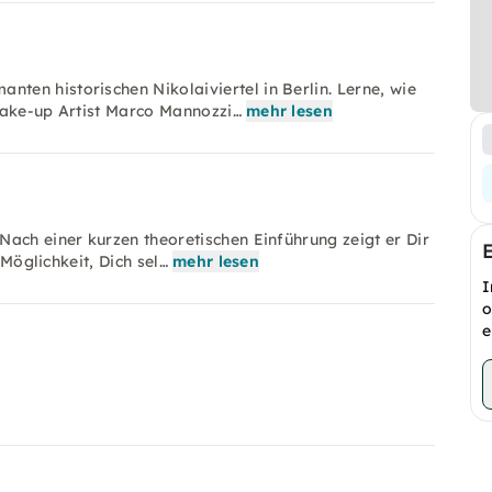
en historischen Nikolaiviertel in Berlin. Lerne, wie
Make-up Artist Marco Mannozzi…
mehr lesen
ach einer kurzen theoretischen Einführung zeigt er Dir
 Möglichkeit, Dich sel…
mehr lesen
I
o
e