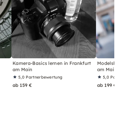
Kamera-Basics lernen in Frankfurt
Modelsharing 
am Main
am Main
5,0
Partnerbewertung
5,0
Partner
ab 159 €
ab 199 €