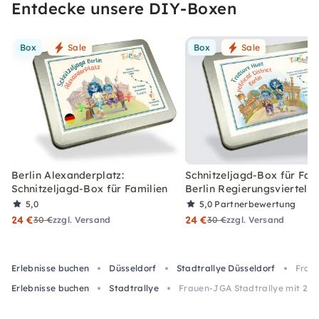
Entdecke unsere DIY-Boxen
Box
Sale
Box
Sale
Berlin Alexanderplatz:
Schnitzeljagd-Box für Fami
Schnitzeljagd-Box für Familien
Berlin Regierungsviertel
5,0
5,0
Partnerbewertung
24 €
24 €
30 €
zzgl. Versand
30 €
zzgl. Versand
Erlebnisse buchen
Düsseldorf
Stadtrallye Düsseldorf
Fraue
Erlebnisse buchen
Stadtrallye
Frauen-JGA Stadtrallye mit 20 C