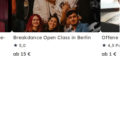
e-
Breakdance Open Class in Berlin
Offene Sitzu
5,0
4,5
Partner
ab 15 €
ab 1 €