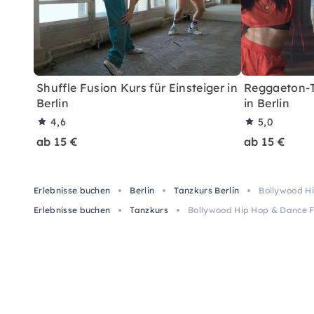
Shuffle Fusion Kurs für Einsteiger in
Reggaeton-T
Berlin
in Berlin
4,6
5,0
ab 15 €
ab 15 €
Erlebnisse buchen
Berlin
Tanzkurs Berlin
Bollywood Hi
Erlebnisse buchen
Tanzkurs
Bollywood Hip Hop & Dance F