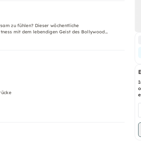
tsam zu fühlen? Dieser wöchentliche
fitness mit dem lebendigen Geist des Bollywood…
I
o
rücke
e