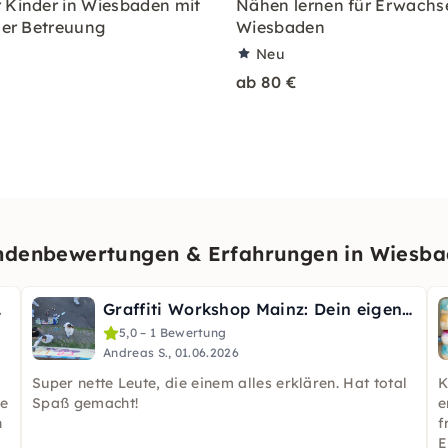
 Kinder in Wiesbaden mit
Nähen lernen für Erwachs
ller Betreuung
Wiesbaden
Neu
ab 80 €
denbewertungen & Erfahrungen in Wiesb
amano
Graffiti Workshop Mainz: Dein eigenes Graffiti-Projekt
5,0 – 1 Bewertung
Andreas S., 01.06.2026
Super nette Leute, die einem alles erklären. Hat total
K
ie
Spaß gemacht!
e
n
f
E