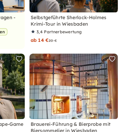
ragen -
Selbstgeführte Sherlock-Holmes
Krimi-Tour in Wiesbaden
pen
3,4
Partnerbewertung
ab 14 €
20 €
scape-Game
Brauerei-Führung & Bierprobe mit
Biersommelier in Wiesbaden