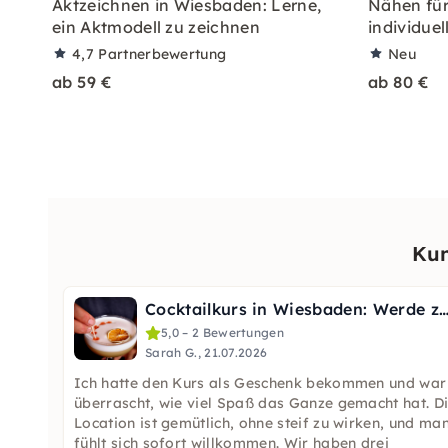
Aktzeichnen in Wiesbaden: Lerne,
Nähen für
ein Aktmodell zu zeichnen
individue
4,7
Partnerbewertung
Neu
ab 59 €
ab 80 €
Kun
Cocktailkurs in Wiesbaden: Werde zum Profi im Mano
5,0 – 2 Bewertungen
Sarah G., 21.07.2026
Ich hatte den Kurs als Geschenk bekommen und war
überrascht, wie viel Spaß das Ganze gemacht hat. D
Location ist gemütlich, ohne steif zu wirken, und ma
fühlt sich sofort willkommen. Wir haben drei