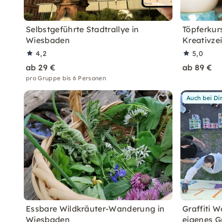
Selbstgeführte Stadtrallye in
Töpferkur
Wiesbaden
Kreativze
4,2
5,0
ab 29 €
ab 89 €
pro Gruppe bis 6 Personen
Auch bei Di
Essbare Wildkräuter-Wanderung in
Graffiti 
Wiesbaden
eigenes Gr