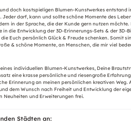
len und doch kostspieligen Blumen-Kunstwerkes entstand
Jeder darf, kann und sollte schöne Momente des Lebens, 
dern in der Sprache, die der Kunde gern nutzen möchte.
gie in die Entwicklung der 3D-Erinnerungs-Sets & der 3D-B
, die Euch persönlich Glück & Freude schenken. Somit si
große & schöne Momente, an Menschen, die mir viel bedeu
g eines individuellen Blumen-Kunstwerkes, Deine Brautst
atz eine krasse persönliche und riesengroße Erfahrung. 
che Erinnerung an meinen persönlichen kreativen Weg. A
d dem Wunsch nach Freiheit und Entwicklung der eigene
n Neuheiten und Erweiterungen frei.
enden Städten an: