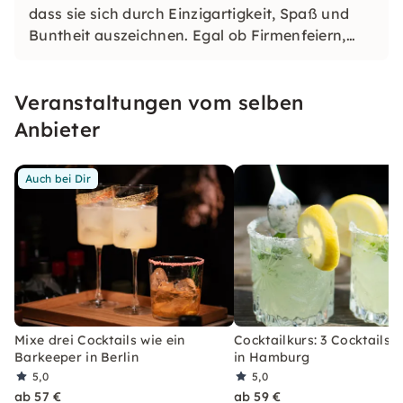
dass sie sich durch Einzigartigkeit, Spaß und
Buntheit auszeichnen. Egal ob Firmenfeiern,
JGAs oder Dein bevorstehender Geburtstag: Mit
unseren konfetti Klassikern wirst Du ein Event
Veranstaltungen vom selben
erleben, welches Du so schnell nicht vergessen
wirst.
Anbieter
Auch bei Dir
Mixe drei Cocktails wie ein
Cocktailkurs: 3 Cocktails 
Barkeeper in Berlin
in Hamburg
5,0
5,0
ab 57 €
ab 59 €