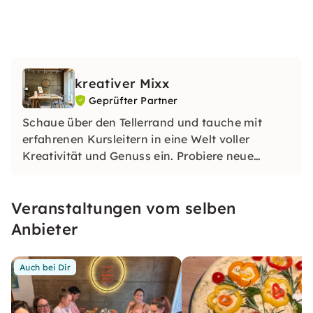
kreativer Mixx
Geprüfter Partner
Schaue über den Tellerrand und tauche mit
erfahrenen Kursleitern in eine Welt voller
Kreativität und Genuss ein. Probiere neue
Gerichte oder entspanne dich in einer unseren
Workshops. Du möchtest ein stilvolles Event mit
Veranstaltungen vom selben
Freuden oder Kollegen planen? Freue dich auf
unsere Räumlichkeiten.
Anbieter
Auch bei Dir