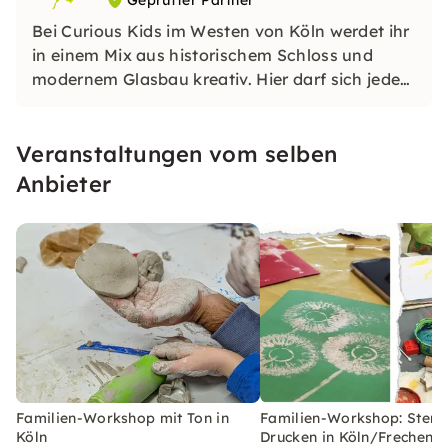
Geprüfter Partner
Bei Curious Kids im Westen von Köln werdet ihr
in einem Mix aus historischem Schloss und
modernem Glasbau kreativ. Hier darf sich jeder
frei entfalten. Wir geben Euch eine Vielzahl an
Material, Werkzeuge, Techniken und Ideen. Ihr
Veranstaltungen vom selben
gestaltet euer eigenes, besonderes Kunstwerk
daraus.
Anbieter
Familien-Workshop mit Ton in
Familien-Workshop: Stem
Köln
Drucken in Köln/Frechen