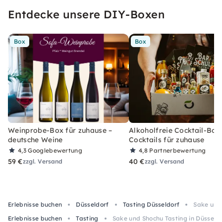
Entdecke unsere DIY-Boxen
Box
Box
Weinprobe-Box für zuhause –
Alkoholfreie Cocktail-Box
deutsche Weine
Cocktails für zuhause
4,3
Googlebewertung
4,8
Partnerbewertung
59 €
40 €
zzgl. Versand
zzgl. Versand
Erlebnisse buchen
Düsseldorf
Tasting Düsseldorf
Sake und 
Erlebnisse buchen
Tasting
Sake und Shochu Tasting in Düsseldo