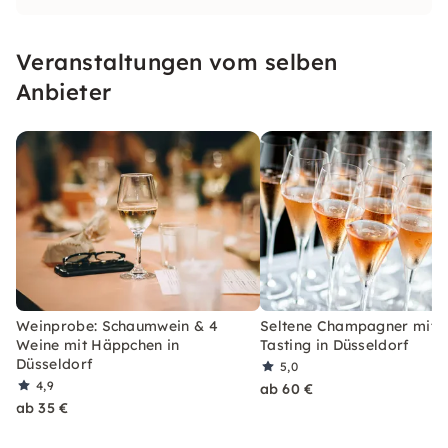
erlebst Du eine einzigartige Mischung aus
Wissensvermittlung und Genuss. In einer
Veranstaltungen vom selben
gemütlichen, absolut privaten Atmosphäre
direkt im Weinladen.
Anbieter
Weinprobe: Schaumwein & 4
Seltene Champagner mit B
Weine mit Häppchen in
Tasting in Düsseldorf
Düsseldorf
5,0
4,9
ab 60 €
ab 35 €