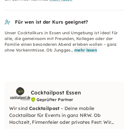
Für wen ist der Kurs geeignet?
Unser Cocktailkurs in Essen und Umgebung ist ideal für
alle, die gemeinsam mit Freunden, Kollegen oder der
Familie einen besonderen Abend erleben wollen – ganz
ohne Vorkenntnisse. Ob Jungges…
mehr lesen
Cocktailpost Essen
Geprüfter Partner
Wir sind
Cocktailpost
– Deine mobile
Cocktailbar für Events in ganz NRW. Ob
Hochzeit, Firmenfeier oder privates Fest: Wir