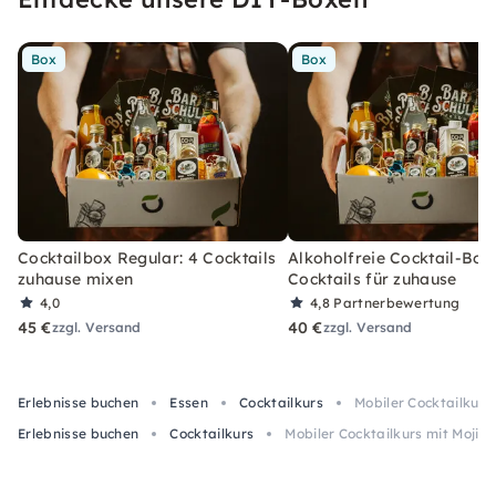
Box
Box
Cocktailbox Regular: 4 Cocktails
Alkoholfreie Cocktail-Box
zuhause mixen
Cocktails für zuhause
4,0
4,8
Partnerbewertung
45 €
40 €
zzgl. Versand
zzgl. Versand
Erlebnisse buchen
Essen
Cocktailkurs
Mobiler Cocktailkurs 
Erlebnisse buchen
Cocktailkurs
Mobiler Cocktailkurs mit Mojito