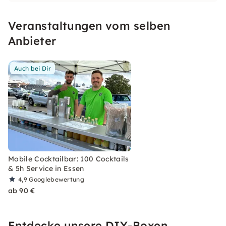
bringen Barkeeper, mobile Bar und über 50
Cocktails direkt zu Dir. Unsere Events stehen für
Veranstaltungen vom selben
Qualität, Spaß und individuelle Drinkauswahl.
Anbieter
Auch bei Dir
Mobile Cocktailbar: 100 Cocktails
& 5h Service in Essen
4,9
Googlebewertung
ab 90 €
Entdecke unsere DIY-Boxen