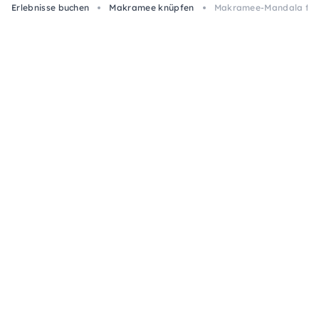
Erlebnisse buchen
Makramee knüpfen
Makramee-Mandala für S