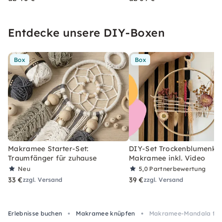
Entdecke unsere DIY-Boxen
Box
Box
Makramee Starter-Set:
DIY-Set Trockenblumenkra
Traumfänger für zuhause
Makramee inkl. Video
Neu
5,0
Partnerbewertung
33 €
39 €
zzgl. Versand
zzgl. Versand
Erlebnisse buchen
Makramee knüpfen
Makramee-Mandala für S