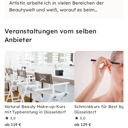
Artistin arbeite ich in vielen Bereichen der
Beautywelt und weiß, worauf es beim
Schminken ankommt. In meiner Academy zeige
ich Euch Schritt für Schritt, wie ihr Euer eigener
Veranstaltungen vom selben
Make-up-Artist werden könnt. Ich freue mich
auf Euch!
Anbieter
Natural Beauty Make-up-Kurs
Schminkkurs für Best Ager
mit Typberatung in Düsseldorf
Düsseldorf
5,0
5,0
ab 119 €
ab 129 €