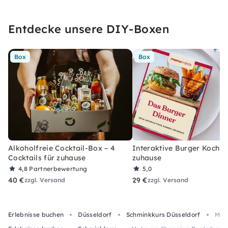
Entdecke unsere DIY-Boxen
Box
Box
Alkoholfreie Cocktail-Box – 4
Interaktive Burger Kochbo
Cocktails für zuhause
zuhause
4,8
Partnerbewertung
5,0
40 €
29 €
zzgl. Versand
zzgl. Versand
Erlebnisse buchen
Düsseldorf
Schminkkurs Düsseldorf
Make