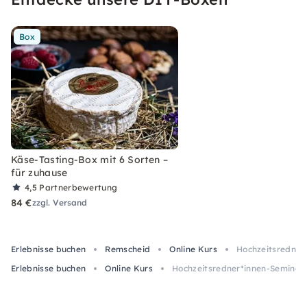
Box
Käse-Tasting-Box mit 6 Sorten –
für zuhause
4,5
Partnerbewertung
84 €
zzgl. Versand
Erlebnisse buchen
Remscheid
Online Kurs
Hochzeitsredner
Erlebnisse buchen
Online Kurs
Hochzeitsredner*innen-Seminar