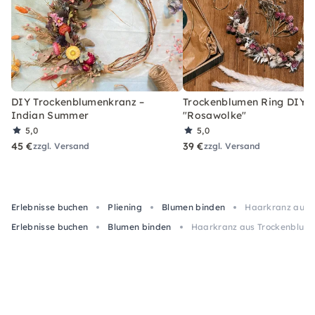
DIY Trockenblumenkranz –
Trockenblumen Ring DIY-
Indian Summer
"Rosawolke"
5,0
5,0
45 €
39 €
zzgl. Versand
zzgl. Versand
Erlebnisse buchen
Pliening
Blumen binden
Haarkranz aus 
Erlebnisse buchen
Blumen binden
Haarkranz aus Trockenblume