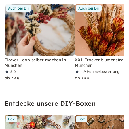
Auch bei Dir
Auch bei Dir
Flower Loop selber machen in
XXL-Trockenblumenstrauß
München
München
5,0
4,9
Partnerbewertung
ab 79 €
ab 79 €
Entdecke unsere DIY-Boxen
Box
Box