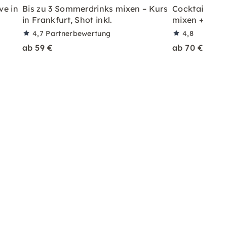
ve in
Bis zu 3 Sommerdrinks mixen – Kurs
Cocktailkurs: 
in Frankfurt, Shot inkl.
mixen + Shot 
4,7
Partnerbewertung
4,8
ab 59 €
ab 70 €