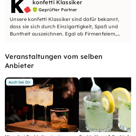
konfetti Klassiker
Geprüfter Partner
Unsere konfetti Klassiker sind dafür bekannt,
dass sie sich durch Einzigartigkeit, Spaß und
Buntheit auszeichnen. Egal ob Firmenfeiern,
JGAs oder Dein bevorstehender Geburtstag: Mit
unseren konfetti Klassikern wirst Du ein Event
Veranstaltungen vom selben
erleben, welches Du so schnell nicht vergessen
wirst.
Anbieter
Auch bei Dir