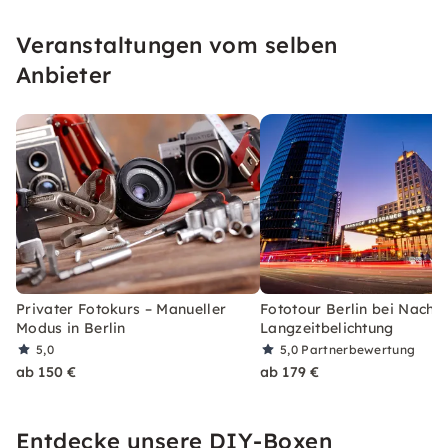
Grundlagen der Fotografie näher zu bringen
Veranstaltungen vom selben
und mehr Sicherheit im Umgang mit der
eigenen Kamera zu vermitteln.
Anbieter
Privater Fotokurs – Manueller
Fototour Berlin bei Nacht 
Modus in Berlin
Langzeitbelichtung
5,0
5,0
Partnerbewertung
ab 150 €
ab 179 €
Entdecke unsere DIY-Boxen