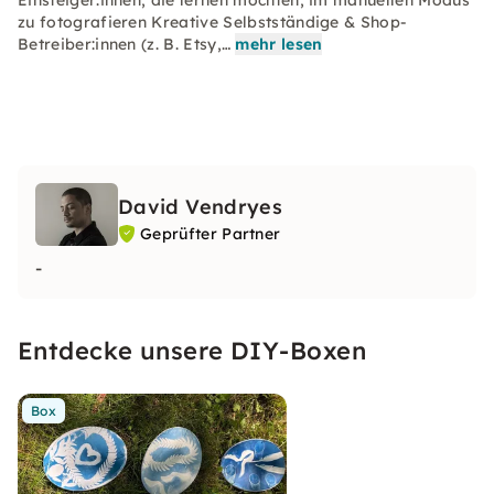
Einsteiger:innen, die lernen möchten, im manuellen Modus
zu fotografieren Kreative Selbstständige & Shop-
Betreiber:innen (z. B. Etsy,…
mehr lesen
David Vendryes
Geprüfter Partner
-
Entdecke unsere DIY-Boxen
Box