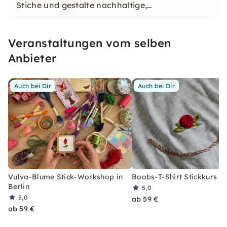
Stiche und gestalte nachhaltige,
ausdrucksstarke Textilkunst. Ideal für alle
Geschlechter, Events oder achtsames Basteln —
Veranstaltungen vom selben
Technik, Selbstausdruck und Nachhaltigkeit
vereint.
Anbieter
Auch bei Dir
Auch bei Dir
Vulva-Blume Stick-Workshop in
Boobs-T-Shirt Stickkurs in
Berlin
5,0
5,0
ab 59 €
ab 59 €