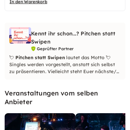
eine Single-Frau vorzustellen
In den Warenkorb
Kennt ihr schon...? Pitchen statt
Swipen
Geprüfter Partner
💘
Pitchen statt Swipen
lautet das Motto 💘
Singles werden vorgestellt, anstatt sich selbst
zu präsentieren. Vielleicht steht Euer nächste/r
Traumpartner/in genau neben Euch und nicht
irgendwo im Internet!
Veranstaltungen vom selben
Anbieter