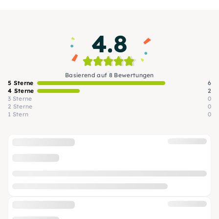
Hamburger Flair. Ideal für Gruppen,
Teamevents oder entspannte Tagesausflüge.
Lerne Hamburg auf besondere Weise kennen.
4.8
Basierend auf 8 Bewertungen
5 Sterne
6
4 Sterne
2
3 Sterne
0
2 Sterne
0
1 Stern
0