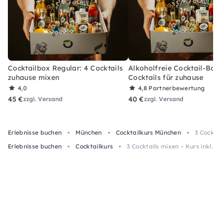
Cocktailbox Regular: 4 Cocktails
Alkoholfreie Cocktail-Box
zuhause mixen
Cocktails für zuhause
4,0
4,8
Partnerbewertung
45 €
40 €
zzgl. Versand
zzgl. Versand
Erlebnisse buchen
München
Cocktailkurs München
3 Cockta
Erlebnisse buchen
Cocktailkurs
3 Cocktails mixen – Kurs inkl. 