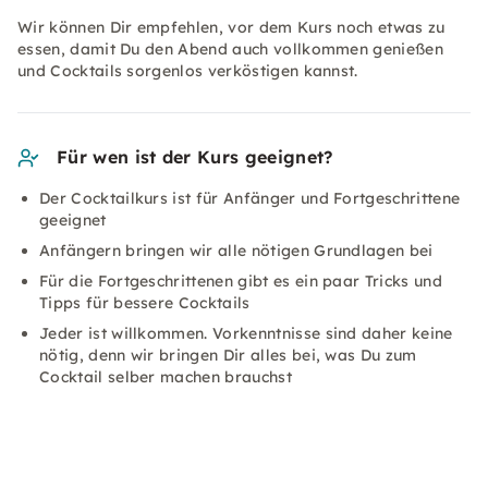
Wir können Dir empfehlen, vor dem Kurs noch etwas zu
essen, damit Du den Abend auch vollkommen genießen
und Cocktails sorgenlos verköstigen kannst.
Für wen ist der Kurs geeignet?
Der Cocktailkurs ist für Anfänger und Fortgeschrittene
geeignet
Anfängern bringen wir alle nötigen Grundlagen bei
Für die Fortgeschrittenen gibt es ein paar Tricks und
Tipps für bessere Cocktails
Jeder ist willkommen. Vorkenntnisse sind daher keine
nötig, denn wir bringen Dir alles bei, was Du zum
Cocktail selber machen brauchst