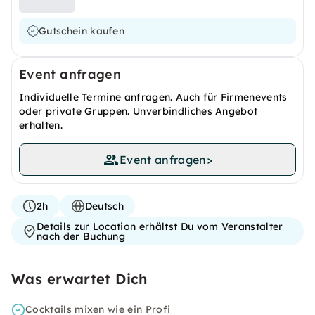
Gutschein kaufen
Event anfragen
Individuelle Termine anfragen. Auch für Firmenevents
oder private Gruppen. Unverbindliches Angebot
erhalten.
Event anfragen
>
2h
Deutsch
Details zur Location erhältst Du vom Veranstalter
nach der Buchung
Was erwartet Dich
Cocktails mixen wie ein Profi