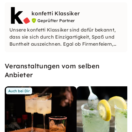
konfetti Klassiker
Geprüfter Partner
Unsere konfetti Klassiker sind dafür bekannt,
dass sie sich durch Einzigartigkeit, Spaß und
Buntheit auszeichnen. Egal ob Firmenfeiern,
JGAs oder Dein bevorstehender Geburtstag: Mit
unseren konfetti Klassikern wirst Du ein Event
Veranstaltungen vom selben
erleben, welches Du so schnell nicht vergessen
wirst.
Anbieter
Auch bei Dir