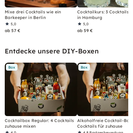
Mixe drei Cocktails wie ein
Cocktailkurs: 3 Cocktails 
Barkeeper in Berlin
in Hamburg
5,0
5,0
ab 57 €
ab 59 €
Entdecke unsere DIY-Boxen
Box
Box
Cocktailbox Regular: 4 Cocktails
Alkoholfreie Cocktail-Box
zuhause mixen
Cocktails für zuhause
4,0
4,8
Partnerbewertung