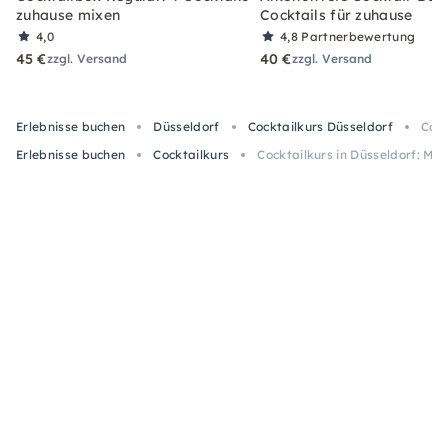
zuhause mixen
Cocktails für zuhause
4,0
4,8
Partnerbewertung
45 €
40 €
zzgl. Versand
zzgl. Versand
Erlebnisse buchen
Düsseldorf
Cocktailkurs Düsseldorf
Cock
Erlebnisse buchen
Cocktailkurs
Cocktailkurs in Düsseldorf: Mi