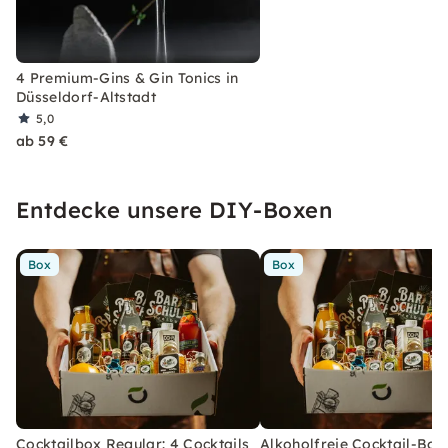
4 Premium-Gins & Gin Tonics in
Düsseldorf-Altstadt
5,0
ab 59 €
Entdecke unsere DIY-Boxen
Box
Box
Cocktailbox Regular: 4 Cocktails
Alkoholfreie Cocktail-Box