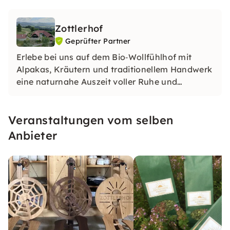
Zottlerhof
Geprüfter Partner
Erlebe bei uns auf dem Bio‑Wollfühlhof mit
Alpakas, Kräutern und traditionellem Handwerk
eine naturnahe Auszeit voller Ruhe und
Inspiration. Unsere Green Care‑Erlebnisse laden
Dich ein, neue Energie zu schöpfen und
Veranstaltungen vom selben
handgemachte Werte zu entdecken.
Anbieter