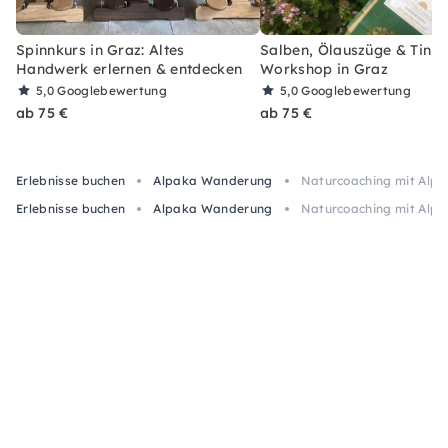
Spinnkurs in Graz: Altes
Salben, Ölauszüge & Tinkt
Handwerk erlernen & entdecken
Workshop in Graz
5,0
Googlebewertung
5,0
Googlebewertung
ab 75 €
ab 75 €
Erlebnisse buchen
Alpaka Wanderung
Naturcoaching mit Alpak
Erlebnisse buchen
Alpaka Wanderung
Naturcoaching mit Alpak