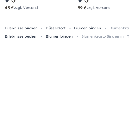
5,0
5,0
45 €
39 €
zzgl. Versand
zzgl. Versand
Erlebnisse buchen
Düsseldorf
Blumen binden
Blumenkranz-
Erlebnisse buchen
Blumen binden
Blumenkranz-Binden mit Tro