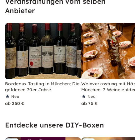
Veranstaltungen vom selben
Beratung und außergewöhnliche
Geschmackserlebnisse.
Anbieter
Bordeaux Tasting in München: Die
Weinverkostung mit Häppc
goldenen 70er Jahre
München: 7 Weine entdeck
Neu
Neu
ab 250 €
ab 75 €
Entdecke unsere DIY-Boxen