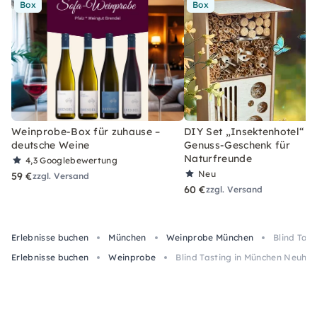
Box
Box
Weinprobe-Box für zuhause –
DIY Set „Insektenhotel“ –
deutsche Weine
Genuss-Geschenk für
Naturfreunde
4,3
Googlebewertung
Neu
59 €
zzgl. Versand
60 €
zzgl. Versand
Erlebnisse buchen
München
Weinprobe München
Blind Tas
Erlebnisse buchen
Weinprobe
Blind Tasting in München Neuha