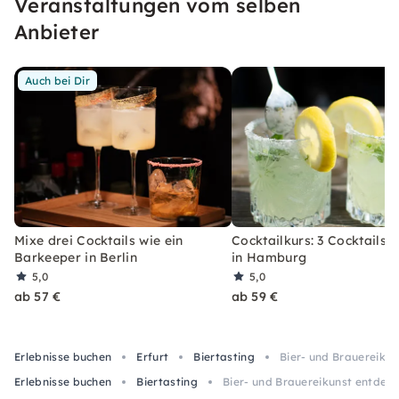
Veranstaltungen vom selben
erleben, welches Du so schnell nicht vergessen
wirst.
Anbieter
Auch bei Dir
Mixe drei Cocktails wie ein
Cocktailkurs: 3 Cocktails 
Barkeeper in Berlin
in Hamburg
5,0
5,0
ab 57 €
ab 59 €
Erlebnisse buchen
Erfurt
Biertasting
Bier- und Brauereikun
Erlebnisse buchen
Biertasting
Bier- und Brauereikunst entdeck