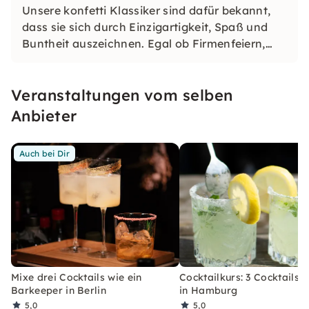
Unsere konfetti Klassiker sind dafür bekannt,
dass sie sich durch Einzigartigkeit, Spaß und
Buntheit auszeichnen. Egal ob Firmenfeiern,
JGAs oder Dein bevorstehender Geburtstag: Mit
unseren konfetti Klassikern wirst Du ein Event
Veranstaltungen vom selben
erleben, welches Du so schnell nicht vergessen
wirst.
Anbieter
Auch bei Dir
Mixe drei Cocktails wie ein
Cocktailkurs: 3 Cocktails 
Barkeeper in Berlin
in Hamburg
5,0
5,0