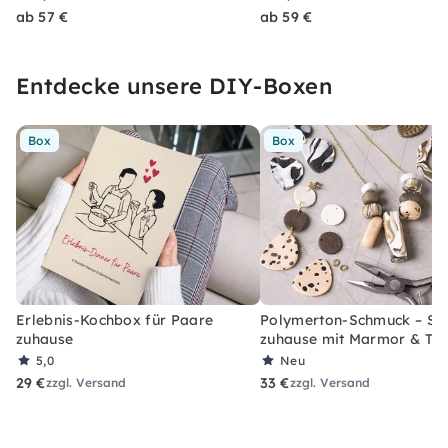
ab 57 €
ab 59 €
Entdecke unsere DIY-Boxen
Box
Box
Erlebnis-Kochbox für Paare
Polymerton-Schmuck – Set
zuhause
zuhause mit Marmor & Ter
5,0
Neu
29 €
33 €
zzgl. Versand
zzgl. Versand