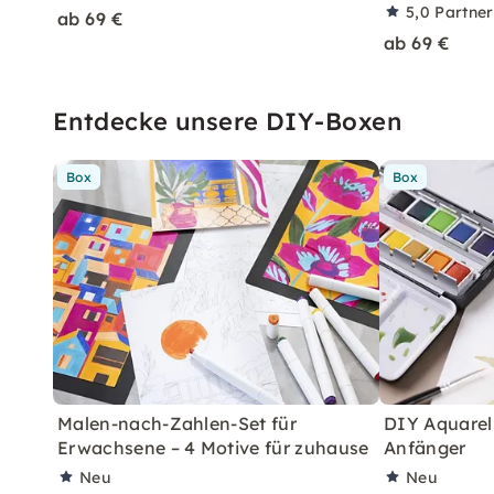
5,0
Partne
ab 69 €
ab 69 €
Entdecke unsere DIY-Boxen
Box
Box
Malen-nach-Zahlen-Set für
DIY Aquarell
Erwachsene – 4 Motive für zuhause
Anfänger
Neu
Neu