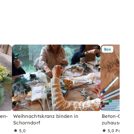
Box
men-
Weihnachtskranz binden in
Beton-Ostera
Schorndorf
zuhause mit A
5,0
5,0
Partner