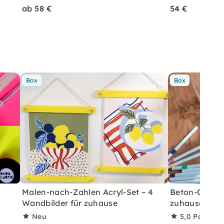
ab 58 €
54 €
Box
Box
Malen-nach-Zahlen Acryl-Set – 4
Beton-Ostera
Wandbilder für zuhause
zuhause mit A
Neu
5,0
Partner