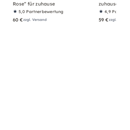
Rose“ für zuhause
zuhause – Ro
5,0
Partnerbewertung
4,9
Partner
60 €
59 €
zzgl. Versand
zzgl. Versa