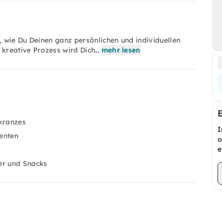
, wie Du Deinen ganz persönlichen und individuellen
 kreative Prozess wird Dich…
mehr lesen
skranzes
I
enten
o
e
er und Snacks