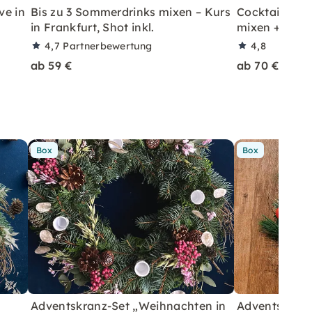
ve in
Bis zu 3 Sommerdrinks mixen – Kurs
Cocktailkurs: 
in Frankfurt, Shot inkl.
mixen + Shot 
4,7
Partnerbewertung
4,8
ab 59 €
ab 70 €
Box
Box
Adventskranz-Set „Weihnachten in
Adventskranz