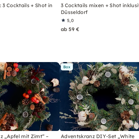
 3 Cocktails + Shot in
3 Cocktails mixen + Shot inklusi
Düsseldorf
5,0
ab 59 €
Box
 „Apfel mit Zimt“ –
Adventskranz DIY-Set „White