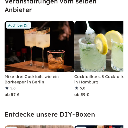
Veranstaltungen vom selben
erleben, welches Du so schnell nicht vergessen
wirst.
Anbieter
Auch bei Dir
Mixe drei Cocktails wie ein
Cocktailkurs: 3 Cocktails 
Barkeeper in Berlin
in Hamburg
5,0
5,0
ab 57 €
ab 59 €
Entdecke unsere DIY-Boxen