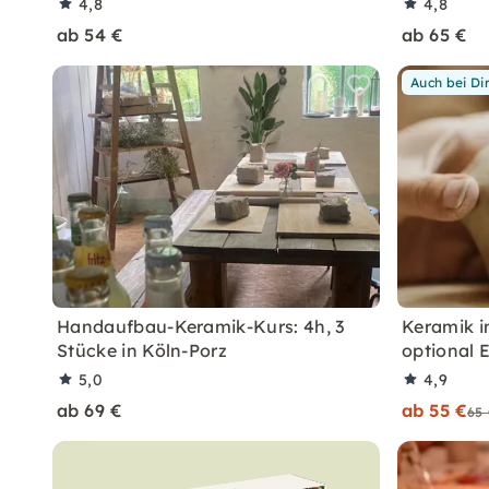
4,8
4,8
ab 54 €
ab 65 €
Auch bei Di
Handaufbau-Keramik-Kurs: 4h, 3
Keramik 
Stücke in Köln-Porz
optional 
5,0
4,9
ab 69 €
ab 55 €
65