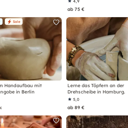
4,9
ab 75 €
r
Sale
im Handaufbau mit
Lerne das Töpfern an der
Engobe in Berlin
Drehscheibe in Hamburg.
5,0
ab 89 €
 €