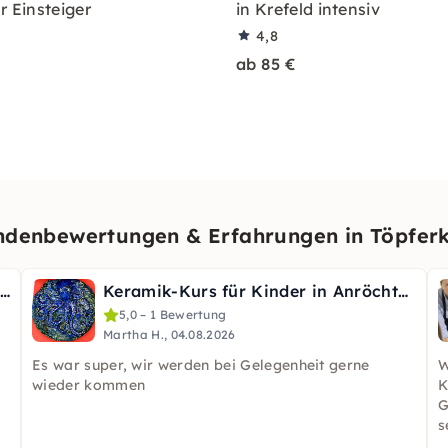
r Einsteiger
in Krefeld intensiv
4,8
ab 85 €
denbewertungen & Erfahrungen in Töpfer
Einsteiger-Töpfern mit Brennen inkl. in Augsburg
Keramik-Kurs für Kinder in Anröchte: Geschenke aus Ton
5,0 – 1 Bewertung
Martha H., 04.08.2026
Es war super, wir werden bei Gelegenheit gerne
W
wieder kommen
K
G
s