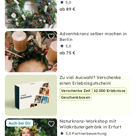
5,0
ab 89 €
Adventskranz selber machen in
Berlin
5,0
ab 75 €
Zu viel Auswahl? Verschenke
einen Erlebnisgutschein!
Verschenke Zeit
10.000 Erlebnisse
Geschenkboxen
Naturkranz-Workshop mit
Auch bei Dir
Wildkräutergetränk in Erfurt
5,0
Partnerbewertung