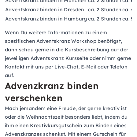
Adventskranz binden in München
ca. 2 Stunden
ca. 69
Adventskranz binden in Dresden
ca. 2 Stunden
ca. 49
Adventskranz binden in Hamburg
ca. 2 Stunden
ca. 59
Wenn Du weitere Informationen zu einem
spezifischen Adventskranz Workshop benötigst,
dann schau gerne in die Kursbeschreibung auf der
jeweiligen Adventskranz Kursseite oder nimm gerne
Kontakt mit uns per Live-Chat, E-Mail oder Telefon
auf.
Advenzkranz binden
verschenken
Mach jemandem eine Freude, der gerne kreativ ist
oder die Weihnachtszeit besonders liebt, indem du
ihm einen
Kreativkursgutschein
zum Binden eines
Advenzkranzes schenkst. Mit einem Gutschein für