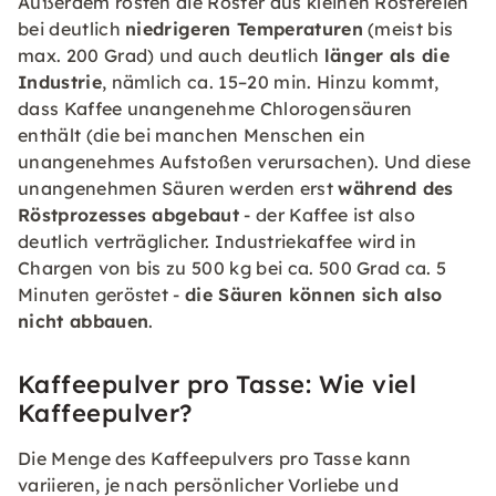
Außerdem rösten die Röster aus kleinen Röstereien
bei deutlich
niedrigeren Temperaturen
(meist bis
max. 200 Grad) und auch deutlich
länger als die
Industrie
, nämlich ca. 15–20 min. Hinzu kommt,
dass Kaffee unangenehme Chlorogensäuren
enthält (die bei manchen Menschen ein
unangenehmes Aufstoßen verursachen). Und diese
unangenehmen Säuren werden erst
während des
Röstprozesses abgebaut
- der Kaffee ist also
deutlich verträglicher. Industriekaffee wird in
Chargen von bis zu 500 kg bei ca. 500 Grad ca. 5
Minuten geröstet -
die Säuren können sich also
nicht abbauen
.
Kaffeepulver pro Tasse: Wie viel
Kaffeepulver?
Die Menge des Kaffeepulvers pro Tasse kann
variieren, je nach persönlicher Vorliebe und