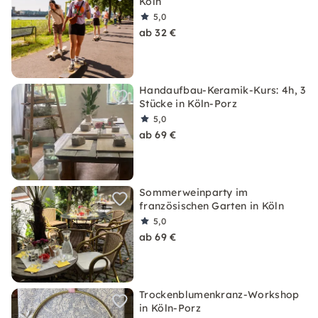
Köln
5,0
ab 32 €
Handaufbau-Keramik-Kurs: 4h, 3
Stücke in Köln-Porz
5,0
ab 69 €
Sommerweinparty im
französischen Garten in Köln
5,0
ab 69 €
Trockenblumenkranz-Workshop
in Köln-Porz