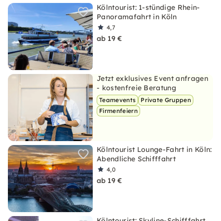
Kölntourist: 1-stündige Rhein-
Panoramafahrt in Köln
4,7
ab 19 €
Jetzt exklusives Event anfragen
- kostenfreie Beratung
Teamevents
Private Gruppen
Firmenfeiern
Kölntourist Lounge-Fahrt in Köln:
Abendliche Schifffahrt
4,0
ab 19 €
Kölntourist: Skyline-Schifffahrt