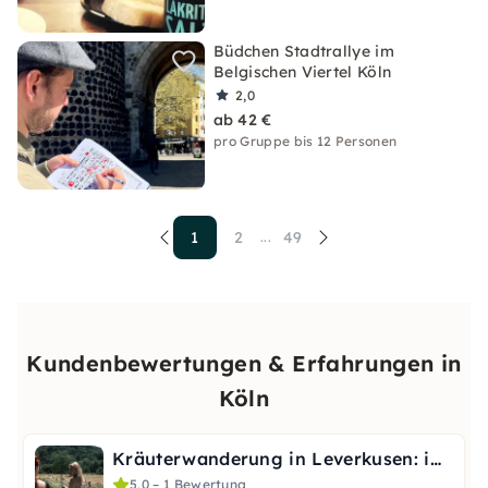
Büdchen Stadtrallye im
Belgischen Viertel Köln
2,0
ab 42 €
pro Gruppe bis 12 Personen
1
2
49
...
Kundenbewertungen & Erfahrungen in
Köln
Kräuterwanderung in Leverkusen: im Jahreskreis
5,0 – 1 Bewertung