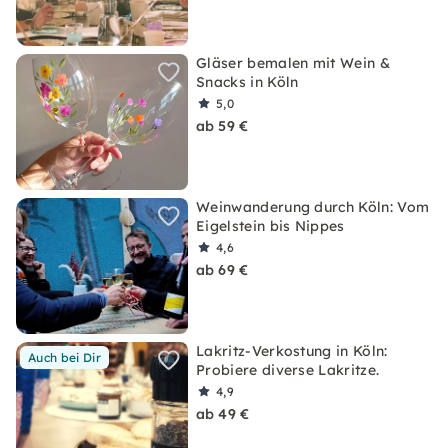
Gläser bemalen mit Wein &
Snacks in Köln
5,0
ab 59 €
Weinwanderung durch Köln: Vom
Eigelstein bis Nippes
4,6
ab 69 €
Lakritz-Verkostung in Köln:
Auch bei Dir
Probiere diverse Lakritze.
4,9
ab 49 €