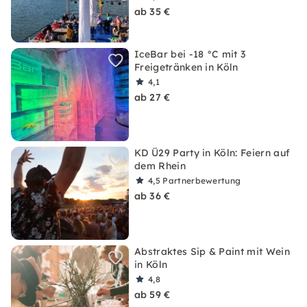
ab 35 €
IceBar bei -18 °C mit 3
Freigetränken in Köln
4,1
ab 27 €
KD Ü29 Party in Köln: Feiern auf
dem Rhein
4,5
Partnerbewertung
ab 36 €
Abstraktes Sip & Paint mit Wein
in Köln
4,8
ab 59 €