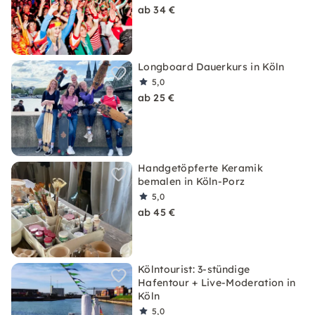
ab 34 €
Longboard Dauerkurs in Köln
5,0
ab 25 €
Handgetöpferte Keramik
bemalen in Köln-Porz
5,0
ab 45 €
Kölntourist: 3-stündige
Hafentour + Live-Moderation in
Köln
5,0