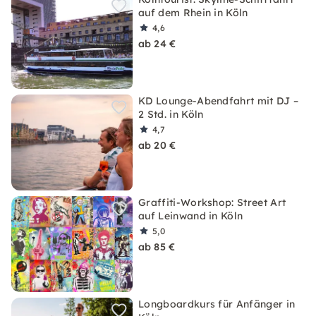
auf dem Rhein in Köln
4,6
ab 24 €
KD Lounge-Abendfahrt mit DJ –
2 Std. in Köln
4,7
ab 20 €
Graffiti-Workshop: Street Art
auf Leinwand in Köln
5,0
ab 85 €
Longboardkurs für Anfänger in