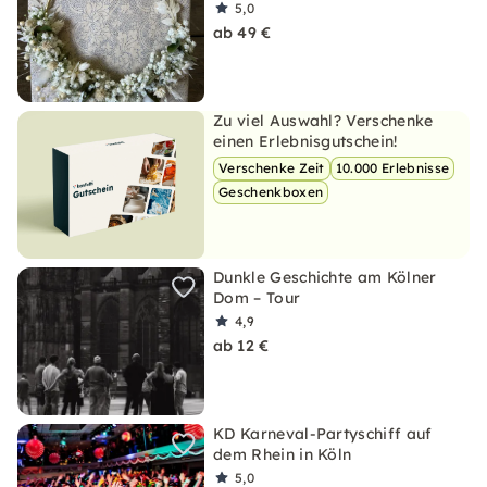
5,0
ab 49 €
Zu viel Auswahl? Verschenke
einen Erlebnisgutschein!
Verschenke Zeit
10.000 Erlebnisse
Geschenkboxen
Dunkle Geschichte am Kölner
Dom – Tour
4,9
ab 12 €
KD Karneval-Partyschiff auf
dem Rhein in Köln
5,0