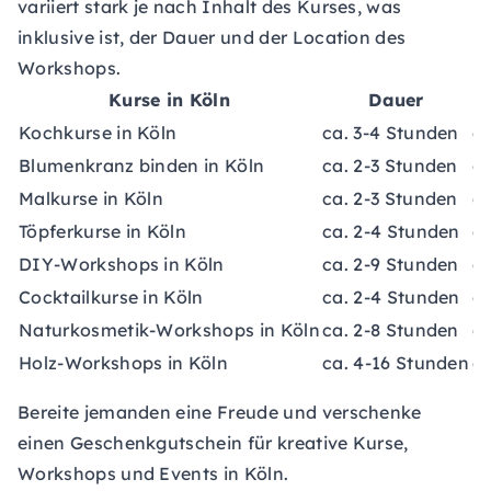
variiert stark je nach Inhalt des Kurses, was
inklusive ist, der Dauer und der Location des
Workshops.
Kurse in Köln
Dauer
Kochkurse in Köln
ca. 3-4 Stunden
ca
Blumenkranz binden in Köln
ca. 2-3 Stunden
ca
Malkurse in Köln
ca. 2-3 Stunden
ca
Töpferkurse in Köln
ca. 2-4 Stunden
ca
DIY-Workshops in Köln
ca. 2-9 Stunden
ca
Cocktailkurse in Köln
ca. 2-4 Stunden
ca
Naturkosmetik-Workshops in Köln
ca. 2-8 Stunden
ca
Holz-Workshops in Köln
ca. 4-16 Stunden
ca
Bereite jemanden eine Freude und verschenke
einen
Geschenkgutschein
für kreative Kurse,
Workshops und Events in Köln.