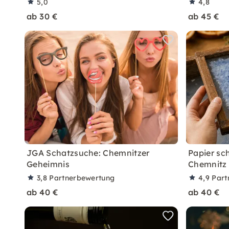
5,0
4,8
ab 30 €
ab 45 €
JGA Schatzsuche: Chemnitzer
Papier sc
Geheimnis
Chemnitz
3,8
Partnerbewertung
4,9
Part
ab 40 €
ab 40 €