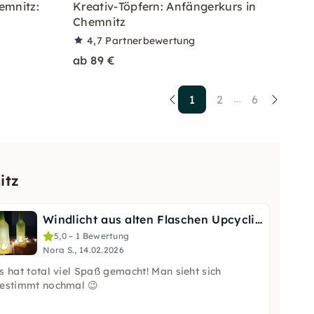
emnitz:
Kreativ-Töpfern: Anfängerkurs in
Chemnitz
4,7
Partnerbewertung
ab 89 €
1
2
6
...
itz
Windlicht aus alten Flaschen Upcycling-Kurs in Chemnitz
5,0 – 1 Bewertung
Nora S., 14.02.2026
s hat total viel Spaß gemacht! Man sieht sich
estimmt nochmal 😉