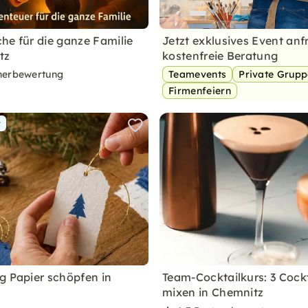
he für die ganze Familie
Jetzt exklusives Event anf
tz
kostenfreie Beratung
nerbewertung
Teamevents
Private Grup
Firmenfeiern
r
g Papier schöpfen in
Team-Cocktailkurs: 3 Cockt
mixen in Chemnitz