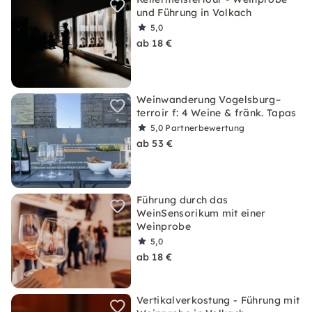
und Führung in Volkach
5,0
ab 18 €
Weinwanderung Vogelsburg–
terroir f: 4 Weine & fränk. Tapas
5,0
Partnerbewertung
ab 53 €
Führung durch das
WeinSensorikum mit einer
Weinprobe
5,0
ab 18 €
Vertikalverkostung - Führung mit