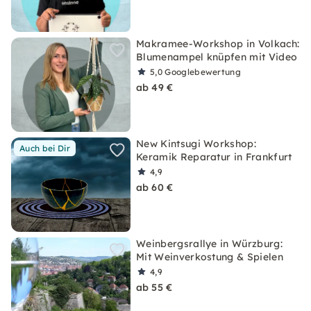
Makramee-Workshop in Volkach:
Blumenampel knüpfen mit Video
5,0
Googlebewertung
ab 49 €
New Kintsugi Workshop:
Auch bei Dir
Keramik Reparatur in Frankfurt
4,9
ab 60 €
Weinbergsrallye in Würzburg:
Mit Weinverkostung & Spielen
4,9
ab 55 €