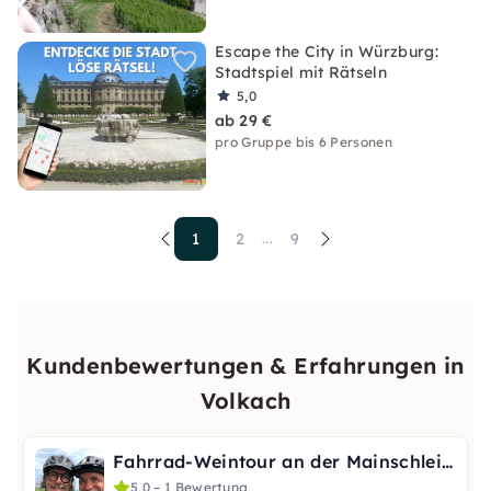
Escape the City in Würzburg:
Stadtspiel mit Rätseln
5,0
ab 29 €
pro Gruppe bis 6 Personen
1
2
9
...
Kundenbewertungen & Erfahrungen in
Volkach
Fahrrad-Weintour an der Mainschleife mit Weinwissen
5,0 – 1 Bewertung