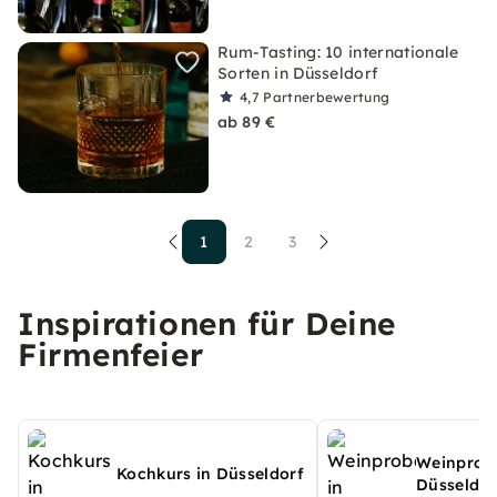
Rum-Tasting: 10 internationale
Sorten in Düsseldorf
4,7
Partnerbewertung
ab 89 €
1
2
3
Inspirationen für Deine
Firmenfeier
Weinprobe
Kochkurs in Düsseldorf
Düsseldor