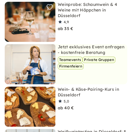
Weinprobe: Schaumwein & 4
Weine mit Häppchen in
Düsseldorf
4,9
ab 35 €
Jetzt exklusives Event anfragen
- kostenfreie Beratung
Teamevents
Private Gruppen
Firmenfeiern
Wein- & Käse-Pairing-Kurs in
Düsseldorf
5,0
ab 40 €
Weißweintasting in Düsseldorf: 5