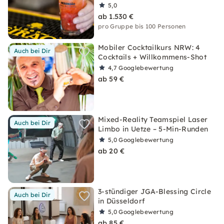
5,0
ab 1.530 €
pro Gruppe bis 100 Personen
Mobiler Cocktailkurs NRW: 4
Auch bei Dir
Cocktails + Willkommens-Shot
4,7
Googlebewertung
ab 59 €
Mixed-Reality Teamspiel Laser
Auch bei Dir
Limbo in Uetze – 5-Min-Runden
5,0
Googlebewertung
ab 20 €
3-stündiger JGA-Blessing Circle
Auch bei Dir
in Düsseldorf
5,0
Googlebewertung
ab 85 €