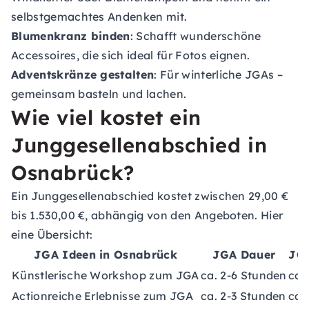
selbstgemachtes Andenken mit.
Blumenkranz binden
: Schafft wunderschöne
Accessoires, die sich ideal für Fotos eignen.
Adventskränze gestalten
: Für winterliche JGAs –
gemeinsam basteln und lachen.
Wie viel kostet ein
Junggesellenabschied in
Osnabrück?
Ein Junggesellenabschied kostet zwischen 29,00 €
bis 1.530,00 €, abhängig von den Angeboten. Hier
eine Übersicht:
JGA Ideen in Osnabrück
JGA Dauer
JGA
Künstlerische Workshop zum JGA
ca. 2-6 Stunden
ca.
Actionreiche Erlebnisse zum JGA
ca. 2-3 Stunden
ca.