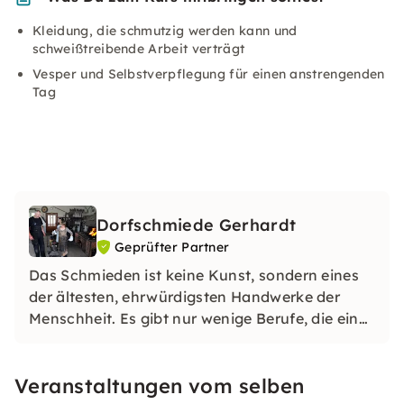
Kleidung, die schmutzig werden kann und
schweißtreibende Arbeit verträgt
Vesper und Selbstverpflegung für einen anstrengenden
Tag
Dorfschmiede Gerhardt
Geprüfter Partner
Das Schmieden ist keine Kunst, sondern eines
der ältesten, ehrwürdigsten Handwerke der
Menschheit. Es gibt nur wenige Berufe, die eine
so lange Entwicklungsgeschichte haben. Als der
erste Hammerschlag auf Metall traf, war der
Veranstaltungen vom selben
Beruf des Schmiedes geboren.