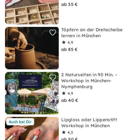
ab 35 €
Töpfern an der Drehscheibe
lernen in München
4,9
ab 85 €
2 Naturseifen in 90 Min. –
Workshop in München-
Nymphenburg
4,9
ab 40 €
Lipgloss oder Lippenstift
Auch bei Dir
Workshop in München
4,5
ab 50 €