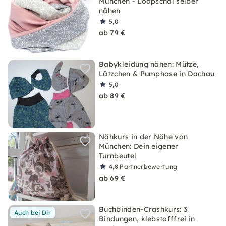
München - Loopschal selber
nähen
5,0
ab 79 €
Babykleidung nähen: Mütze,
Lätzchen & Pumphose in Dachau
5,0
ab 89 €
Nähkurs in der Nähe von
München: Dein eigener
Turnbeutel
4,8
Partnerbewertung
ab 69 €
Buchbinden-Crashkurs: 3
Auch bei Dir
Bindungen, klebstofffrei in