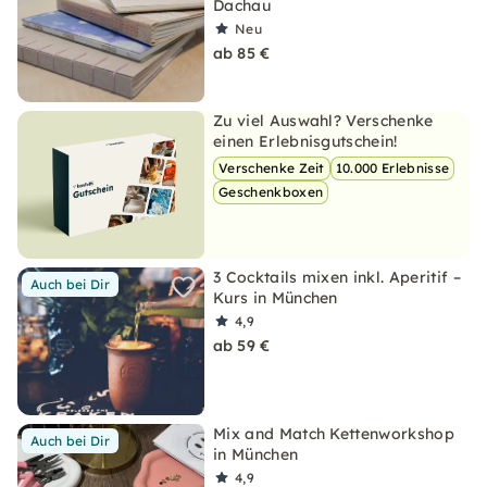
Dachau
Neu
ab 85 €
Zu viel Auswahl? Verschenke
einen Erlebnisgutschein!
Verschenke Zeit
10.000 Erlebnisse
Geschenkboxen
3 Cocktails mixen inkl. Aperitif –
Auch bei Dir
Kurs in München
4,9
ab 59 €
Mix and Match Kettenworkshop
Auch bei Dir
in München
4,9