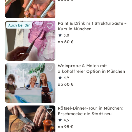
Paint & Drink mit Strukturpaste –
Auch bei Dir
Kurs in München
5,0
ab 60 €
Weinprobe & Malen mit
alkoholfreier Option in München
4,9
ab 60 €
Rätsel-Dinner-Tour in München:
Erschmecke die Stadt neu
4,5
ab 95 €