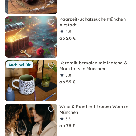
Paarzeit-Schatzsuche München
Altstadt
4,0
ab 20 €
Keramik bemalen mit Matcha &
Auch bei Dir
Mocktails in München
5,0
ab 55 €
Wine & Paint mit freiem Wein in
München
3,5
ab 75 €