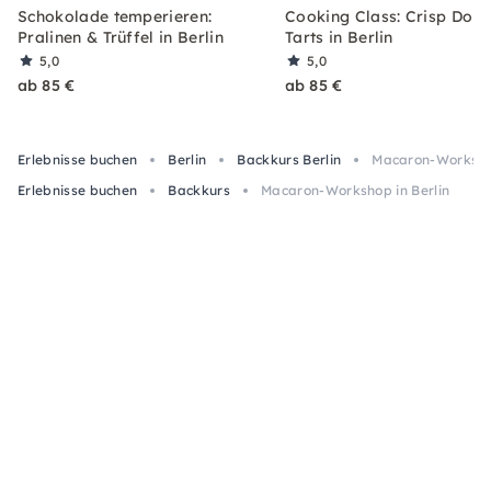
Schokolade temperieren:
Cooking Class: Crisp Dou
Pralinen & Trüffel in Berlin
Tarts in Berlin
5,0
5,0
ab 85 €
ab 85 €
Erlebnisse buchen
Berlin
Backkurs Berlin
Macaron-Workshop
Erlebnisse buchen
Backkurs
Macaron-Workshop in Berlin