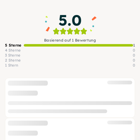
fühle. Ich freue mich, das Gelernte
5.0
weiterzugeben und ein Bewusstsein für alles
Handgemachte zu schaffen.
Basierend auf 1 Bewertung
5 Sterne
1
4 Sterne
0
3 Sterne
0
2 Sterne
0
1 Stern
0