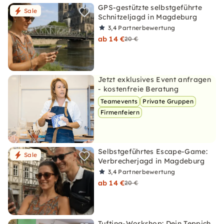
GPS-gestützte selbstgeführte
Sale
Schnitzeljagd in Magdeburg
3,4
Partnerbewertung
ab 14 €
20 €
Jetzt exklusives Event anfragen
- kostenfreie Beratung
Teamevents
Private Gruppen
Firmenfeiern
Selbstgeführtes Escape-Game:
Sale
Verbrecherjagd in Magdeburg
3,4
Partnerbewertung
ab 14 €
20 €
Tufting-Workshop: Dein Teppich