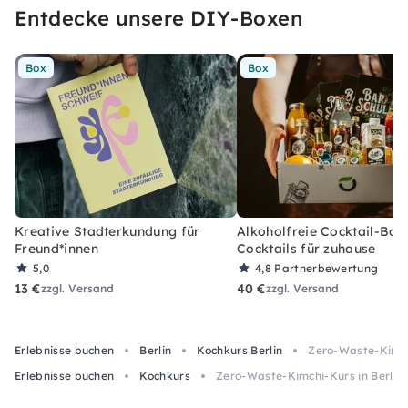
Entdecke unsere DIY-Boxen
das geht, wirst du in unseren Kochkursen
lernen.
Box
Box
Kreative Stadterkundung für
Alkoholfreie Cocktail-Box
Freund*innen
Cocktails für zuhause
5,0
4,8
Partnerbewertung
13 €
40 €
zzgl. Versand
zzgl. Versand
Erlebnisse buchen
Berlin
Kochkurs Berlin
Zero-Waste-Kimchi
Erlebnisse buchen
Kochkurs
Zero-Waste-Kimchi-Kurs in Berlin