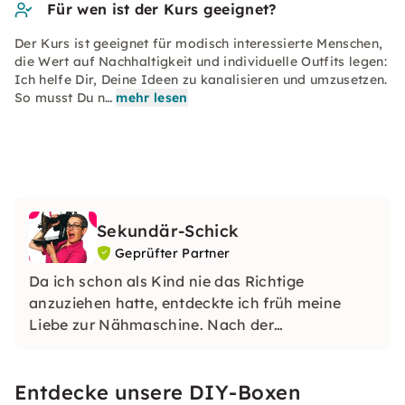
Für wen ist der Kurs geeignet?
Der Kurs ist geeignet für modisch interessierte Menschen,
die Wert auf Nachhaltigkeit und individuelle Outfits legen:
Ich helfe Dir, Deine Ideen zu kanalisieren und umzusetzen.
So musst Du n…
mehr lesen
Sekundär-Schick
Geprüfter Partner
Da ich schon als Kind nie das Richtige
anzuziehen hatte, entdeckte ich früh meine
Liebe zur Nähmaschine. Nach der
Schneiderlehre und dem Mode-Studium, sowie
einigen Jahren als Designerin habe ich der
Entdecke unsere DIY-Boxen
Modeindustrie den Rücken gekehrt und arbeite