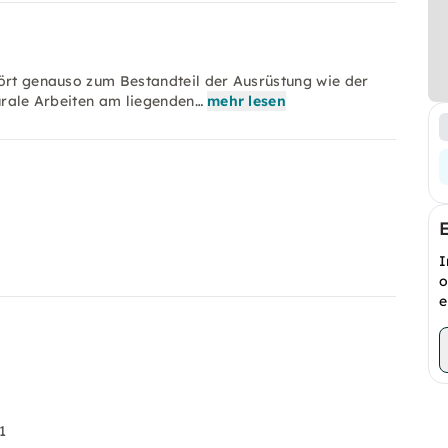
hört genauso zum Bestandteil der Ausrüstung wie der
turale Arbeiten am liegenden…
mehr lesen
I
o
e
1