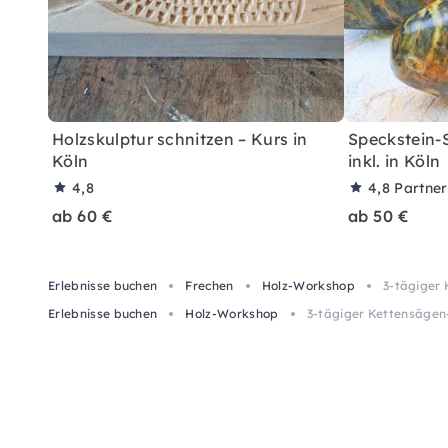
Holzskulptur schnitzen – Kurs in
Speckstein-S
Köln
inkl. in Köln
4,8
4,8
Partne
ab 60 €
ab 50 €
Erlebnisse buchen
Frechen
Holz-Workshop
3-tägiger 
Erlebnisse buchen
Holz-Workshop
3-tägiger Kettensägen-