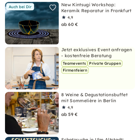
New Kintsugi Workshop:
Auch bei Dir
Keramik Reparatur in Frankfurt
4,9
ab 60 €
Jetzt exklusives Event anfragen
- kostenfreie Beratung
Teamevents
Private Gruppen
Firmenfeiern
8 Weine & Degustationsbuffet
mit Sommelière in Berlin
4,9
ab 59 €
Schatzsuche in Ulm Altstadt: