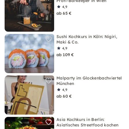
Profi-Barkeeper in Wien
4,9
ab 65 €
Sushi Kochkurs in Köln: Nigiri,
Maki & Co.
4,9
ab 109 €
Malparty im Glockenbachviertel
München
4,9
ab 60 €
Asia Kochkurs in Berlin:
Asiatisches Streetfood kochen