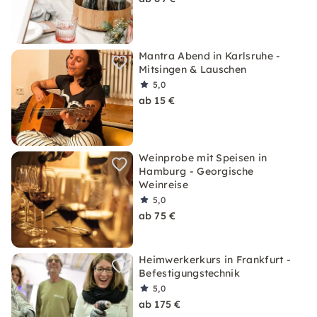
Mantra Abend in Karlsruhe -
Mitsingen & Lauschen
5,0
ab 15 €
Weinprobe mit Speisen in
Hamburg - Georgische
Weinreise
5,0
ab 75 €
Heimwerkerkurs in Frankfurt -
Befestigungstechnik
5,0
ab 175 €