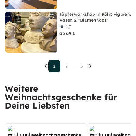
Töpferworkshop in Köln: Figuren,
Vasen & "BlumenKopf"
4,7
ab 69 €
1
2
5
...
Weitere
Weihnachtsgeschenke für
Deine Liebsten
Weihnachtsgeschenke
Weihnach